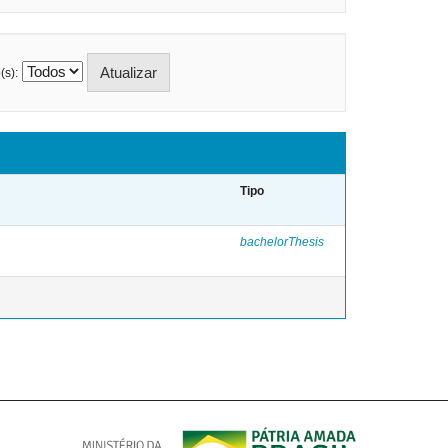
(s):
Tipo
bachelorThesis