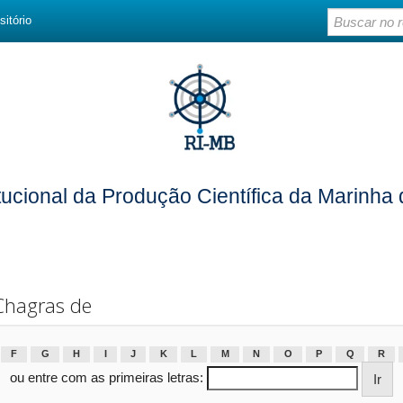
sitório
itucional da Produção Científica da Marinha 
Chagras de
F
G
H
I
J
K
L
M
N
O
P
Q
R
ou entre com as primeiras letras: