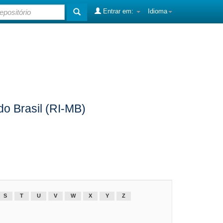
Entrar em:
Idioma
do Brasil (RI-MB)
S
T
U
V
W
X
Y
Z