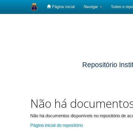
Página inicial
Navegar
Sobre o repo
Skip
navigation
Repositório Inst
Não há documento
Não há documentos disponíveis no repositório de aco
Página inicial do repositório