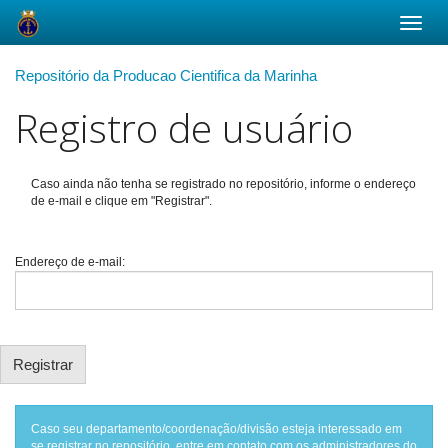
Skip
Repositório da Producao Cientifica da Marinha
navigation
Registro de usuário
Caso ainda não tenha se registrado no repositório, informe o endereço
de e-mail e clique em "Registrar".
Endereço de e-mail:
Caso seu departamento/coordenação/divisão esteja interessado em
se registrar no repositório, entre em contato com os administradores do